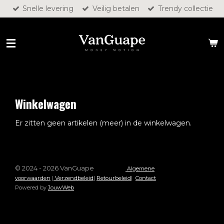
Snelle levering
Veilig betalen
Trendy collectie
Ga
direct
naar
de
hoofdinhoud
Winkelwagen
Er zitten geen artikelen (meer) in de winkelwagen.
© 2024 - 2026 VanGuape
Algemene
voorwaarden
|
Verzendbeleid
|
Retourbeleid
|
Contact
Powered by
JouwWeb