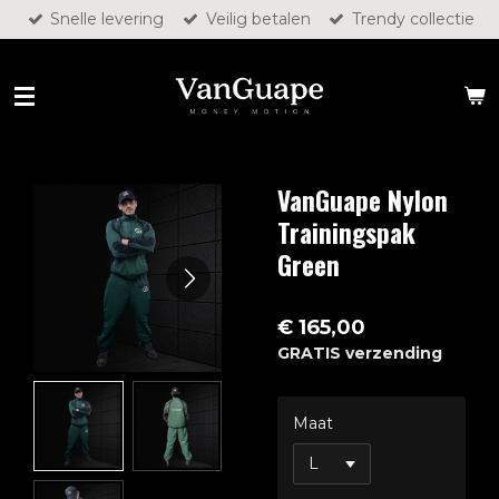
Snelle levering
Veilig betalen
Trendy collectie
Ga
direct
naar
de
hoofdinhoud
VanGuape Nylon
Trainingspak
Green
€ 165,00
GRATIS verzending
Maat